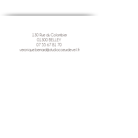
130 Rue du Colombier
01300 BELLEY
07 55 67 81 70
veronique.bernard@studiocoeurdeveil.fr
STUDIO COEUR D'EVEIL
Photographie pour l'Estime de Soi
& la libération émotionnelle
Mentions légales
Politique en matière de cookies
Politique de confidentialité
Conditions d'utilisation