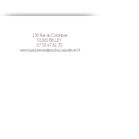
130 Rue du Colombier
01300 BELLEY
07 55 67 81 70
veronique.bernard@studiocoeurdeveil.fr
STUDIO COEUR D'EVEIL
Photographie pour l'Estime de Soi
& la libération émotionnelle
Mentions légales
Politique en matière de cookies
Politique de confidentialité
Conditions d'utilisation