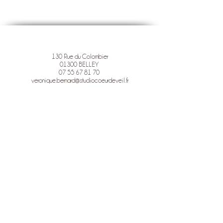
130 Rue du Colombier
01300 BELLEY
07 55 67 81 70
veronique.bernard@studiocoeurdeveil.fr
STUDIO COEUR D'EVEIL
Photographie pour l'Estime de Soi
& la libération émotionnelle
Mentions légales
Politique en matière de cookies
Politique de confidentialité
Conditions d'utilisation