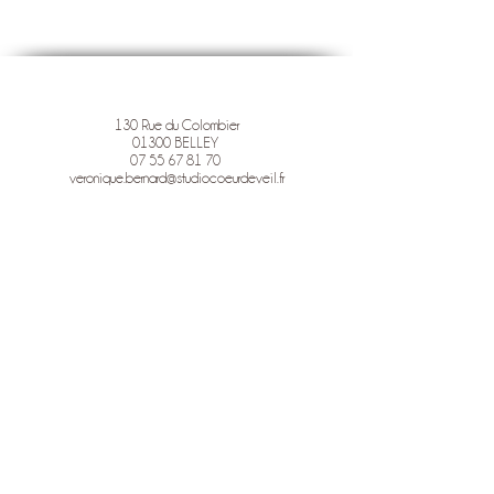
130 Rue du Colombier
01300 BELLEY
07 55 67 81 70
veronique.bernard@studiocoeurdeveil.fr
STUDIO COEUR D'EVEIL
Photographie pour l'Estime de Soi
& la libération émotionnelle
Mentions légales
Politique en matière de cookies
Politique de confidentialité
Conditions d'utilisation